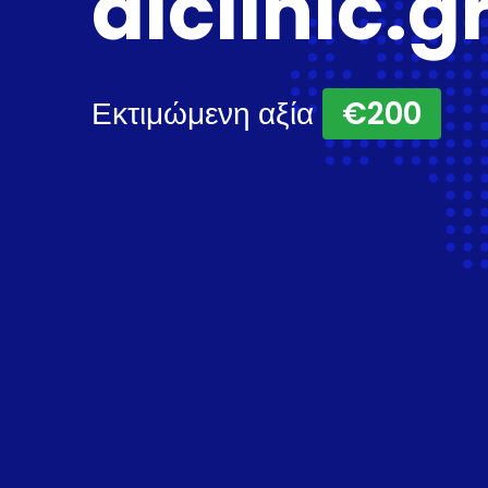
dlclinic.g
Εκτιμώμενη αξία
€200