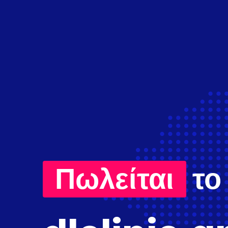
Πωλείται
το